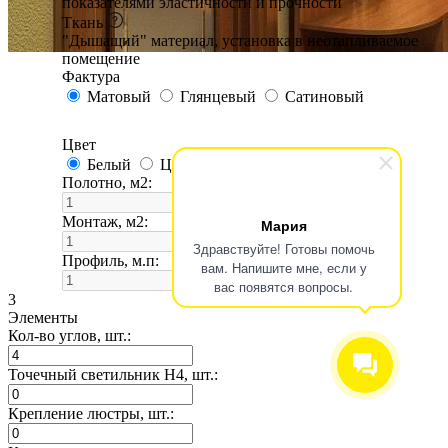
показателями эластичности и прочности
Ткань
"Дышащий" материал, установка в неотапливаемое
помещение
Фактура
Матовый
Глянцевый
Сатиновый
Цвет
Белый
Цветной
Полотно, м2:
Монтаж, м2:
Мария
Здравствуйте! Готовы помочь
Профиль, м.п:
вам. Напишите мне, если у
вас появятся вопросы.
3
Элементы
Кол-во углов, шт.:
Точечный светильник H4, шт.:
Крепление люстры, шт.: