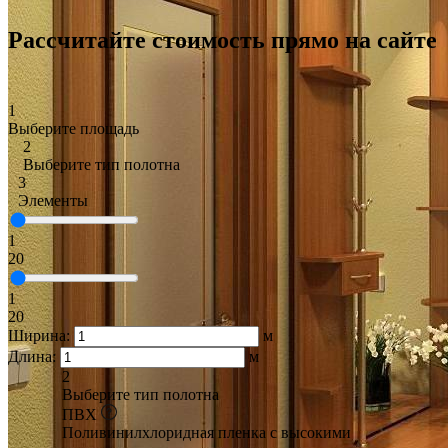
Рассчитайте стоимость прямо на сайте
1
Выберите площадь
2
Выберите тип полотна
3
Элементы
1
20
1
20
Ширина:
м
Длина:
м
2
Выберите тип полотна
ПВХ
Поливинилхлоридная пленка с высокими