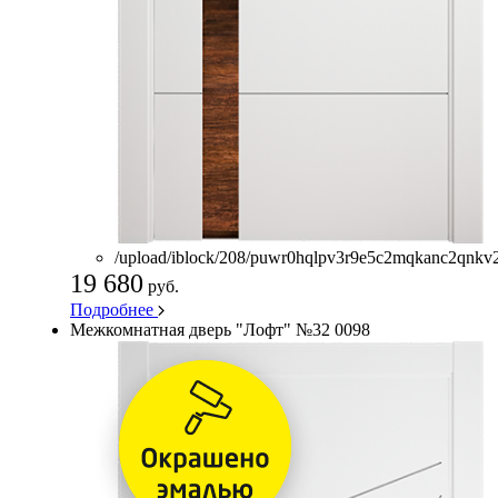
/upload/iblock/208/puwr0hqlpv3r9e5c2mqkanc2qnkv
19 680
руб.
Подробнее
Межкомнатная дверь "Лофт" №32 0098