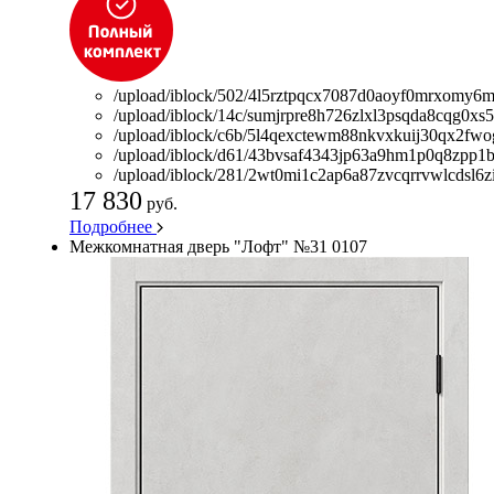
/upload/iblock/502/4l5rztpqcx7087d0aoyf0mrxomy6m
/upload/iblock/14c/sumjrpre8h726zlxl3psqda8cqg0xs5
/upload/iblock/c6b/5l4qexctewm88nkvxkuij30qx2fwog
/upload/iblock/d61/43bvsaf4343jp63a9hm1p0q8zpp1b
/upload/iblock/281/2wt0mi1c2ap6a87zvcqrrvwlcdsl6zi
17 830
руб.
Подробнее
Межкомнатная дверь "Лофт" №31 0107