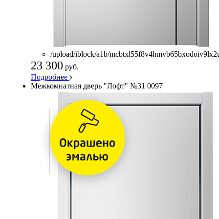
/upload/iblock/a1b/mcbtxl55f8v4hmvb65bxodoiv9lx2
23 300
руб.
Подробнее
Межкомнатная дверь "Лофт" №31 0097