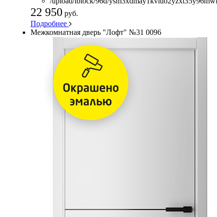
/upload/iblock/96d/ysm3xdmay1kviuo2yzxt35y96mw
22 950
руб.
Подробнее
Межкомнатная дверь "Лофт" №31 0096