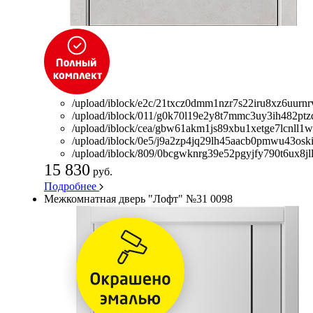
/upload/iblock/e2c/21txcz0dmm1nzr7s22iru8xz6uurnrv
/upload/iblock/011/g0k70l19e2y8t7mmc3uy3ih482ptz
/upload/iblock/cea/gbw61akm1js89xbu1xetge7lcnll1w
/upload/iblock/0e5/j9a2zp4jq29lh45aacb0pmwu43oskif
/upload/iblock/809/0bcgwknrg39e52pgyjfy790t6ux8jll
15 830
руб.
Подробнее
Межкомнатная дверь "Лофт" №31 0098