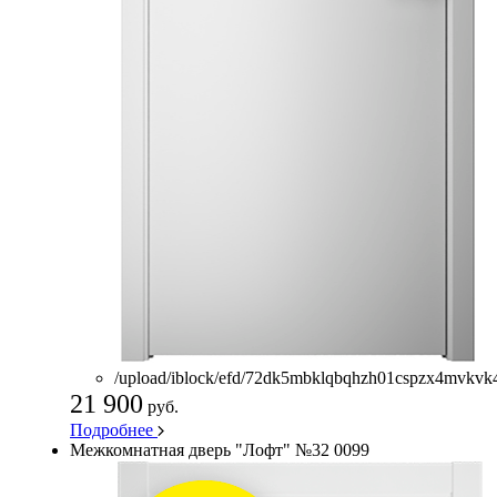
/upload/iblock/efd/72dk5mbklqbqhzh01cspzx4mvkvk
21 900
руб.
Подробнее
Межкомнатная дверь "Лофт" №32 0099