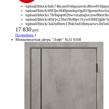
/upload/iblock/bab/74hcass934iqzzawkcd6ovr0v6jipsy
/upload/iblock/69f/fpcr840pnndiqx0g4l19grzmzbxvfzz
/upload/iblock/c78/8spqet02bwvsxumqfoczsw80erc8n
/upload/iblock/404/yc239a19h48pv31yw6300f2ghb7n
/upload/iblock/3a4/uifhmv1394cfud18tmyaowv2hi5s6
17 830
руб.
Подробнее
Межкомнатная дверь "Лофт" №31 0108