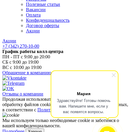
Полезные статьи
Вакансии
Оплата
Конфиденциальность
Договор оферты
Акции
Акции
+7 (342) 270-10-00
График работы колл-центра
ПН - ПТ с 9:00 до 20:00
СБ с 9:00 до 19:00
ВС с 10:00 до 19:00
Обращение в компанию
Мария
Отзывы о компании
Продолжая использовать наш сайт, вы даете согласие на
Здравствуйте! Готовы помочь
обработку файлов cookies и других пользовательских данных,
вам. Напишите мне, если у
в соответствии с
Политикой конфиденциальности
.
вас появятся вопросы.
Мы используем только необходимые cookie и заботимся о
вашей конфиденциальности.
Подробнее
Хорошо