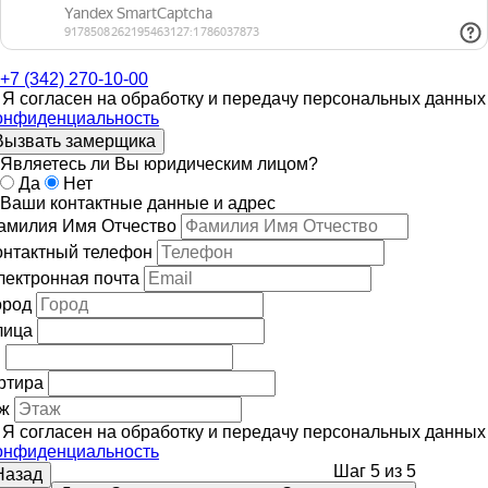
+7 (342)
270-10-00
Я согласен на обработку и передачу персональных данных
онфиденциальность
Вызвать замерщика
Являетесь ли Вы юридическим лицом?
Да
Нет
Ваши контактные данные и адрес
амилия Имя Отчество
онтактный телефон
лектронная почта
ород
лица
м
ртира
ж
Я согласен на обработку и передачу персональных данных
онфиденциальность
Шаг
5
из
5
Назад