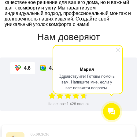
качественное решение для вашего дома, но и важный
шаг к комфорту и уюту. Мы гарантируем
индивидуальный подход, профессиональный монтаж и
долговечность наших изделий. Создайте свой
уникальный уголок комфорта с нами!
Нам доверяют
4.6
4.6
4.4
4.8
Мария
Здравствуйте! Готовы помочь
вам. Напишите мне, если у
4.6
из 5
вас появятся вопросы.
На основе
1 428
оценок
05.08.2026